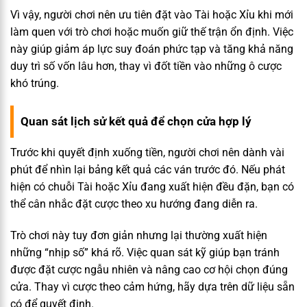
Vì vậy, người chơi nên ưu tiên đặt vào Tài hoặc Xỉu khi mới
làm quen với trò chơi hoặc muốn giữ thế trận ổn định. Việc
này giúp giảm áp lực suy đoán phức tạp và tăng khả năng
duy trì số vốn lâu hơn, thay vì đốt tiền vào những ô cược
khó trúng.
Quan sát lịch sử kết quả để chọn cửa hợp lý
Trước khi quyết định xuống tiền, người chơi nên dành vài
phút để nhìn lại bảng kết quả các ván trước đó. Nếu phát
hiện có chuỗi Tài hoặc Xỉu đang xuất hiện đều đặn, bạn có
thể cân nhắc đặt cược theo xu hướng đang diễn ra.
Trò chơi này tuy đơn giản nhưng lại thường xuất hiện
những “nhịp số” khá rõ. Việc quan sát kỹ giúp bạn tránh
được đặt cược ngẫu nhiên và nâng cao cơ hội chọn đúng
cửa. Thay vì cược theo cảm hứng, hãy dựa trên dữ liệu sẵn
có để quyết định.