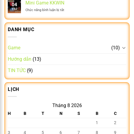
nghiệm
Mini Game KKWIN
04
cá
Th7
Chức năng bình luận bị tắt
ở
cược
Mini
KKWIN
Game
KKWIN
DANH MỤC
Game
(10)
Hướng dẫn
(13)
TIN TỨC
(9)
LỊCH
Tháng 8 2026
H
B
T
N
S
B
C
1
2
3
4
5
6
7
8
9