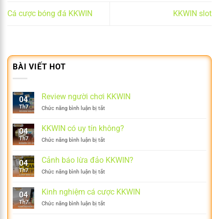
Cá cược bóng đá KKWIN
KKWIN slot
BÀI VIẾT HOT
Review người chơi KKWIN
04
Th7
Chức năng bình luận bị tắt
ở
Review
người
KKWIN có uy tín không?
04
chơi
Th7
Chức năng bình luận bị tắt
ở
KKWIN
KKWIN
có
Cảnh báo lừa đảo KKWIN?
04
uy
Th7
Chức năng bình luận bị tắt
ở
tín
Cảnh
không?
báo
Kinh nghiệm cá cược KKWIN
04
lừa
Th7
Chức năng bình luận bị tắt
ở
đảo
Kinh
KKWIN?