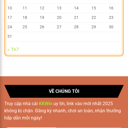
10
11
12
13
14
15
16
17
18
19
20
21
22
23
24
25
26
27
28
29
30
31
« Th7
VỀ CHÚNG TÔI
Truy cập nhà cái
KKWin
uy tín, link vào mới nhất 2025
không bị chặn. Đăng ký nhanh, chơi an toàn, nhận thưởng
hấp dẫn mỗi ngày!