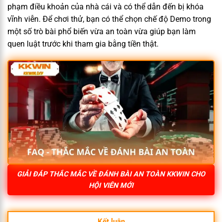
phạm điều khoản của nhà cái và có thể dẫn đến bị khóa
vĩnh viễn. Để chơi thử, bạn có thể chọn chế độ Demo trong
một số trò bài phổ biến vừa an toàn vừa giúp bạn làm
quen luật trước khi tham gia bằng tiền thật.
GIẢI ĐÁP THẮC MẮC VỀ ĐÁNH BÀI AN TOÀN KKWIN CHO
HỘI VIÊN MỚI
Kết luận