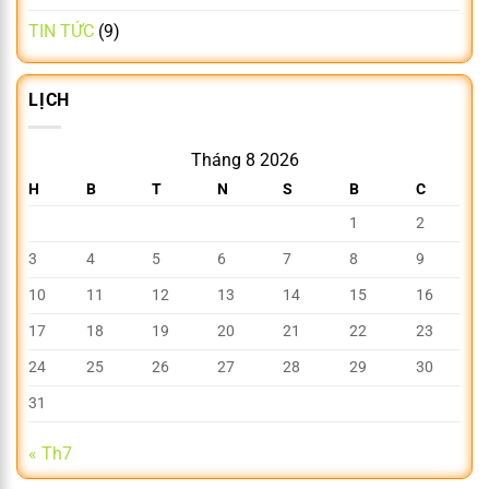
TIN TỨC
(9)
LỊCH
Tháng 8 2026
H
B
T
N
S
B
C
1
2
3
4
5
6
7
8
9
10
11
12
13
14
15
16
17
18
19
20
21
22
23
24
25
26
27
28
29
30
31
« Th7