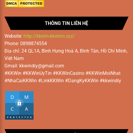
THÔNG TIN LIÊN HỆ
Website:
http://kkwin-kkwinn.xyz/
Phone: 0898874554
Địa chỉ: 24 QL1A, Bình Hưng Hoà A, Bình Tân, Hồ Chí Minh,
Việt Nam
Gmail:
kkwindiy@gmail.com
#KKWin #KKWinUyTin #KKWinCasino #KKWinMoiNhat
#NhaCaiKKWin #LinkKKWin #DangKyKKWin #kkwindiy