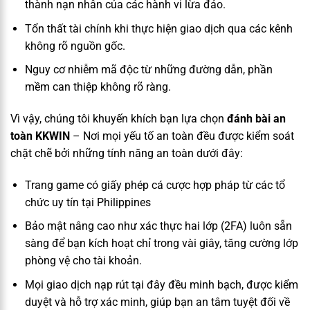
thành nạn nhân của các hành vi lừa đảo.
Tổn thất tài chính khi thực hiện giao dịch qua các kênh
không rõ nguồn gốc.
Nguy cơ nhiễm mã độc từ những đường dẫn, phần
mềm can thiệp không rõ ràng.
Vì vậy, chúng tôi khuyến khích bạn lựa chọn
đánh bài an
toàn KKWIN
– Nơi mọi yếu tố an toàn đều được kiểm soát
chặt chẽ bởi những tính năng an toàn dưới đây:
Trang game có giấy phép cá cược hợp pháp từ các tổ
chức uy tín tại Philippines
Bảo mật nâng cao như xác thực hai lớp (2FA) luôn sẵn
sàng để bạn kích hoạt chỉ trong vài giây, tăng cường lớp
phòng vệ cho tài khoản.
Mọi giao dịch nạp rút tại đây đều minh bạch, được kiểm
duyệt và hỗ trợ xác minh, giúp bạn an tâm tuyệt đối về