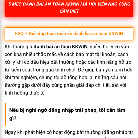
5 MẸO ĐÁNH BÀI AN TOÀN KKWIN MÀ HỘI VIÊN NÀO CŨNG
CẦN BIẾT
FAQ – Giải đáp thắc mắc về đánh bài an toàn KKWIN
Khi tham gia
đánh bài an toàn KKWIN
, nhiều hội viên vẫn
còn khá nhiều thắc mắc về cách bảo mật tài khoản, cách
xử lý khi có dấu hiệu bất thường hoặc các tính năng hỗ trợ
tự kiểm soát trong quá trình chơi. Để giúp bạn yên tâm hơn
khi trải nghiệm, chúng tôi đã tổng hợp lại những câu hỏi
thường gặp dưới đây cùng phần giải đáp chi tiết, sát với
tình huống thực tế.
Nếu bị nghi ngờ đăng nhập trái phép, tôi cần làm
gì?
Ngay khi phát hiện có hoạt động bất thường (đăng nhập từ