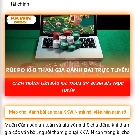
tài chính.
CÁCH TRÁNH LỪA ĐẢO KHI THAM GIA ĐÁNH BÀI TRỰC
TUYẾN
Mẹo chơi đánh bài an toàn KKWIN mà hội viên nên nắm rõ
Muốn đảm bảo an toàn và giữ vững thế chủ động khi tham
gia các ván bài, người tham gia tại KKWIN cần trang bị cho