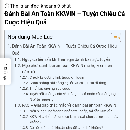
🕒 Thời gian đọc: khoảng 9 phút
Đánh Bài An Toàn KKWIN – Tuyệt Chiêu Cá
Cược Hiệu Quả
Nội dung Mục Lục
Đánh Bài An Toàn KKWIN – Tuyệt Chiêu Cá Cược Hiệu
Quả
Nguy cơ tiềm ẩn khi tham gia đánh bài trực tuyến
→
Mẹo chơi đánh bài an toàn KKWIN mà hội viên nên
Chỉ mục
nắm rõ
Check kỹ đường link trước khi login
Chọn phòng bài đông người và có lịch sử rõ ràng
Thiết lập giới hạn cá cược
Tuyệt đối không chia sẻ thông tin cá nhân và không nghe
“tip” từ người lạ
FAQ – Giải đáp thắc mắc về đánh bài an toàn KKWIN
Nếu bị nghi ngờ đăng nhập trái phép, tôi cần làm gì?
KKWIN có hỗ trợ công cụ kiểm soát chơi game quá mức
không?
Có nên dùng tài khoản phụ để chơi thử không?