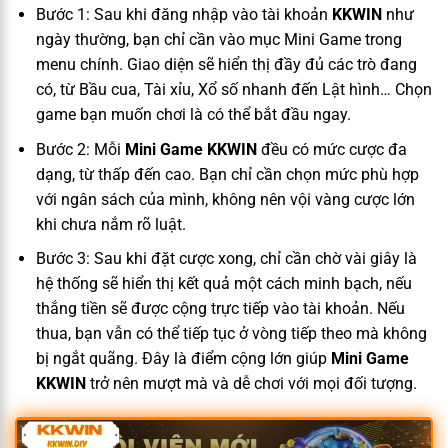
Bước 1: Sau khi đăng nhập vào tài khoản
KKWIN
như
ngày thường, bạn chỉ cần vào mục Mini Game trong
menu chính. Giao diện sẽ hiển thị đầy đủ các trò đang
có, từ Bầu cua, Tài xỉu, Xổ số nhanh đến Lật hình… Chọn
game bạn muốn chơi là có thể bắt đầu ngay.
Bước 2: Mỗi
Mini Game KKWIN
đều có mức cược đa
dạng, từ thấp đến cao. Bạn chỉ cần chọn mức phù hợp
với ngân sách của mình, không nên vội vàng cược lớn
khi chưa nắm rõ luật.
Bước 3: Sau khi đặt cược xong, chỉ cần chờ vài giây là
hệ thống sẽ hiển thị kết quả một cách minh bạch, nếu
thắng tiền sẽ được cộng trực tiếp vào tài khoản. Nếu
thua, bạn vẫn có thể tiếp tục ở vòng tiếp theo mà không
bị ngắt quãng. Đây là điểm cộng lớn giúp
Mini Game
KKWIN
trở nên mượt mà và dễ chơi với mọi đối tượng.