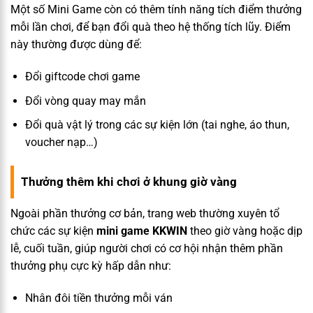
Một số Mini Game còn có thêm tính năng tích điểm thưởng
mỗi lần chơi, để bạn đổi quà theo hệ thống tích lũy. Điểm
này thường được dùng để:
Đổi giftcode chơi game
Đổi vòng quay may mắn
Đổi quà vật lý trong các sự kiện lớn (tai nghe, áo thun,
voucher nạp…)
Thưởng thêm khi chơi ở khung giờ vàng
Ngoài phần thưởng cơ bản, trang web thường xuyên tổ
chức các sự kiện
mini game KKWIN
theo giờ vàng hoặc dịp
lễ, cuối tuần, giúp người chơi có cơ hội nhận thêm phần
thưởng phụ cực kỳ hấp dẫn như:
Nhân đôi tiền thưởng mỗi ván