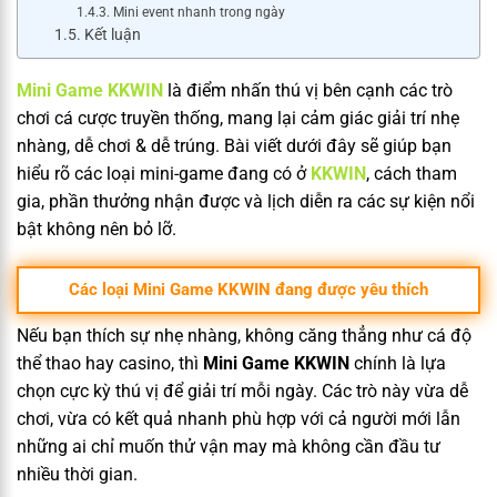
Mini event nhanh trong ngày
Kết luận
Mini Game KKWIN
là điểm nhấn thú vị bên cạnh các trò
chơi cá cược truyền thống, mang lại cảm giác giải trí nhẹ
nhàng, dễ chơi & dễ trúng. Bài viết dưới đây sẽ giúp bạn
hiểu rõ các loại mini-game đang có ở
KKWIN
, cách tham
gia, phần thưởng nhận được và lịch diễn ra các sự kiện nổi
bật không nên bỏ lỡ.
Các loại Mini Game KKWIN đang được yêu thích
Nếu bạn thích sự nhẹ nhàng, không căng thẳng như cá độ
thể thao hay casino, thì
Mini Game KKWIN
chính là lựa
chọn cực kỳ thú vị để giải trí mỗi ngày. Các trò này vừa dễ
chơi, vừa có kết quả nhanh phù hợp với cả người mới lẫn
những ai chỉ muốn thử vận may mà không cần đầu tư
nhiều thời gian.