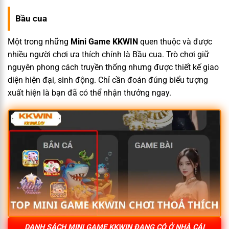
Bầu cua
Một trong những
Mini Game KKWIN
quen thuộc và được
nhiều người chơi ưa thích chính là Bầu cua. Trò chơi giữ
nguyên phong cách truyền thống nhưng được thiết kế giao
diện hiện đại, sinh động. Chỉ cần đoán đúng biểu tượng
xuất hiện là bạn đã có thể nhận thưởng ngay.
DANH SÁCH MINI GAME KKWIN ĐANG CÓ Ở NHÀ CÁI