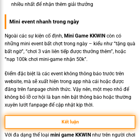
nhiều nhất để nhận thêm giải thưởng
Mini event nhanh trong ngày
Ngoài các sự kiện cố định,
Mini Game KKWIN
còn có
những mini event bất chợt trong ngày – kiểu như “tặng quà
bất ngờ”, “chơi 3 ván liên tiếp được thưởng thêm”, hoặc
“nạp 100k chơi mini-game nhận 50k”.
Điểm đặc biệt là các event không thông báo trước trên
website, mà sẽ xuất hiện trong app nhà cái hoặc được
đăng trên fanpage chính thức. Vậy nên, một mẹo nhỏ để
không bỏ lỡ cơ hội là bạn nên bật thông báo hoặc thường
xuyên lướt fanpage để cập nhật kịp thời.
Kết luận
Với đa dạng thể loại
mini game KKWIN
như trên người chơi