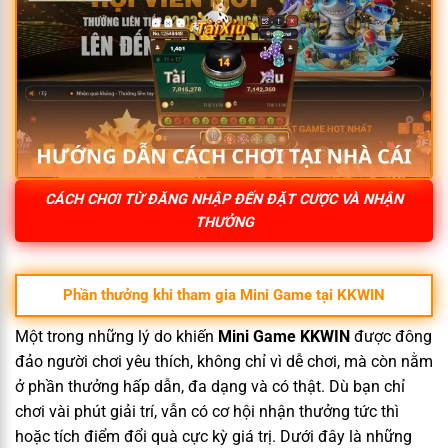
CÁCH CHƠI TỪ ĐĂNG NHẬP ĐẾN ĐẶT CƯỢC VÀ NHẬN
THƯỞNG
Phần thưởng khi tham gia Mini Game tại KKWIN
Một trong những lý do khiến
Mini Game KKWIN
được đông
đảo người chơi yêu thích, không chỉ vì dễ chơi, mà còn nằm
ở phần thưởng hấp dẫn, đa dạng và có thật. Dù bạn chỉ
chơi vài phút giải trí, vẫn có cơ hội nhận thưởng tức thì
hoặc tích điểm đổi quà cực kỳ giá trị. Dưới đây là những