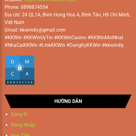
Phone: 0898874554
Địa chỉ: 24 QL1A, Bình Hưng Hoà A, Bình Tân, Hồ Chí Minh,
Việt Nam
Gmail:
kkwindiy@gmail.com
#KKWin #KKWinUyTin #KKWinCasino #KKWinMoiNhat
#NhaCaiKKWin #LinkKKWin #DangKyKKWin #kkwindiy
HƯỚNG DẪN
Đăng Kí
Đăng Nhập
Nạp Tiền