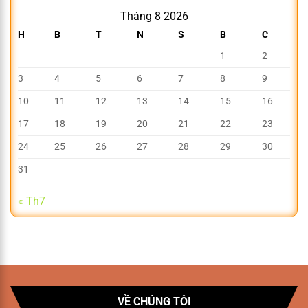
Tháng 8 2026
H
B
T
N
S
B
C
1
2
3
4
5
6
7
8
9
10
11
12
13
14
15
16
17
18
19
20
21
22
23
24
25
26
27
28
29
30
31
« Th7
VỀ CHÚNG TÔI