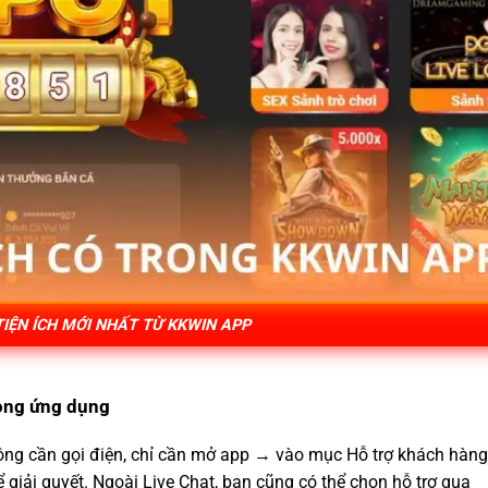
IỆN ÍCH MỚI NHẤT TỪ KKWIN APP
rong ứng dụng
ng cần gọi điện, chỉ cần mở app → vào mục Hỗ trợ khách hàng
 giải quyết. Ngoài Live Chat, bạn cũng có thể chọn hỗ trợ qua