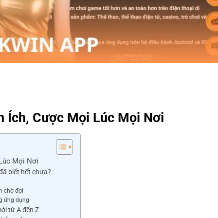
 Ích, Cược Mọi Lúc Mọi Nơi
Lúc Mọi Nơi
đã biết hết chưa?
n chờ đợi
ng ứng dụng
i từ A đến Z