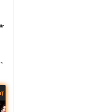
Bắn
i
để
a