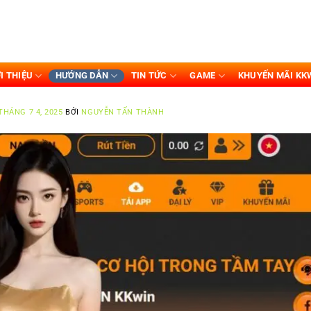
I THIỆU
HƯỚNG DẪN
TIN TỨC
GAME
KHUYẾN MÃI KK
THÁNG 7 4, 2025
BỞI
NGUYỄN TẤN THÀNH