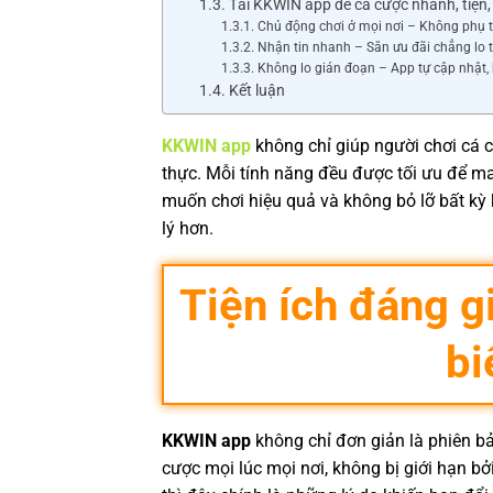
Tải KKWIN app để cá cược nhanh, tiện
Chủ động chơi ở mọi nơi – Không phụ t
Nhận tin nhanh – Săn ưu đãi chẳng lo t
Không lo gián đoạn – App tự cập nhật, 
Kết luận
KKWIN app
không chỉ giúp người chơi cá c
thực. Mỗi tính năng đều được tối ưu để m
muốn chơi hiệu quả và không bỏ lỡ bất kỳ 
lý hơn.
Tiện ích đáng g
bi
KKWIN app
không chỉ đơn giản là phiên b
cược mọi lúc mọi nơi, không bị giới hạn bở