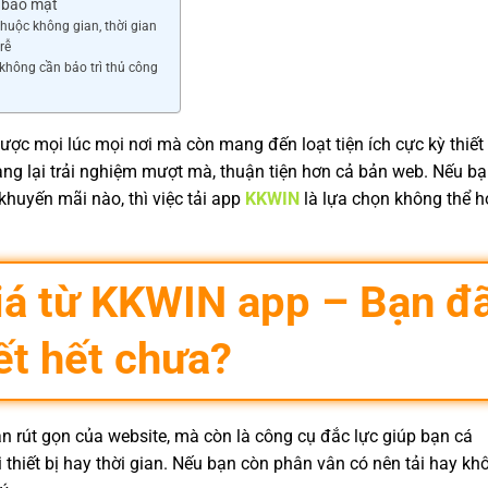
, bảo mật
huộc không gian, thời gian
rễ
không cần bảo trì thủ công
ược mọi lúc mọi nơi mà còn mang đến loạt tiện ích cực kỳ thiết
ang lại trải nghiệm mượt mà, thuận tiện hơn cả bản web. Nếu b
khuyến mãi nào, thì việc tải app
KKWIN
là lựa chọn không thể 
iá từ KKWIN app – Bạn đ
ết hết chưa?
ản rút gọn của website, mà còn là công cụ đắc lực giúp bạn cá
i thiết bị hay thời gian. Nếu bạn còn phân vân có nên tải hay kh