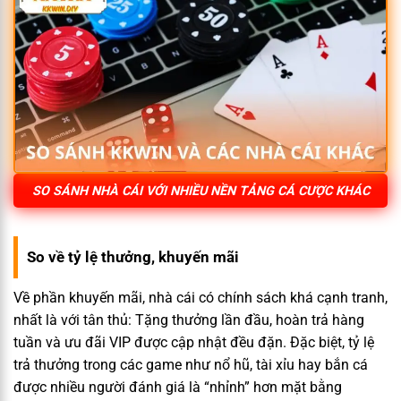
SO SÁNH NHÀ CÁI VỚI NHIỀU NỀN TẢNG CÁ CƯỢC KHÁC
So về tỷ lệ thưởng, khuyến mãi
Về phần khuyến mãi, nhà cái có chính sách khá cạnh tranh,
nhất là với tân thủ: Tặng thưởng lần đầu, hoàn trả hàng
tuần và ưu đãi VIP được cập nhật đều đặn. Đặc biệt, tỷ lệ
trả thưởng trong các game như nổ hũ, tài xỉu hay bắn cá
được nhiều người đánh giá là “nhỉnh” hơn mặt bằng