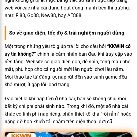
nghĩ không gì thiết thực bằng việc so sánh trực tiếp trang
web với các nhà cái đang hoạt động mạnh trên thị trường,
như: Fi88, Go88, New88, hay AE888.
So về giao diện, tốc độ & trải nghiệm người dùng
Một trong những yếu tố giúp trả lời cho câu hỏi
“KKWIN có
uy tín không?”
chính là cảm nhận ban đầu khi truy cập vào
nền tảng. Website có giao diện gọn, dễ nhìn, tông màu nhẹ
mắt, phù hợp cho cả người mới lẫn người chơi lâu năm.
Mọi thao tác từ đăng ký, nạp rút đến vào sảnh game đều
khá mượt, ít gặp lỗi load trang.
Đặc biệt là khi nạp tiền ở nhà cái, bạn sẽ không chịu mọi
bất kỳ chi phí phát sinh nào. Trong khi đó, một số nhà cái
khác có tính phí nạp riêng, phần thiết kế khá “rối rắm” hoặc
nặng đồ họa khiến tải chậm trên điện thoại đời cũ.