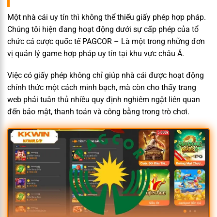
Một nhà cái uy tín thì không thể thiếu giấy phép hợp pháp.
Chúng tôi hiện đang hoạt động dưới sự cấp phép của tổ
chức cá cược quốc tế PAGCOR – Là một trong những đơn
vị quản lý game hợp pháp uy tín tại khu vực châu Á.
Việc có giấy phép không chỉ giúp nhà cái được hoạt động
chính thức một cách minh bạch, mà còn cho thấy trang
web phải tuân thủ nhiều quy định nghiêm ngặt liên quan
đến bảo mật, thanh toán và công bằng trong trò chơi.