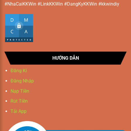
#NhaCaiKKWin #LinkKKWin #DangKyKKWin #kkwindiy
HƯỚNG DẪN
Đăng Kí
Đăng Nhập
Nạp Tiền
Rút Tiền
Tải App