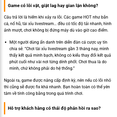
Game có lỗi vặt, giật lag hay gian lận không?
Câu trả lời là hiếm khi xảy ra lỗi. Các game HOT như bắn
cá, nổ hũ, tài xỉu livestream… đều có tốc độ tải nhanh, hình
ảnh mượt, chơi không bị đứng máy dù vào giờ cao điểm.
Một người dùng ẩn danh trên diễn đàn cá cược uy tín
chia sẻ: “Chơi tài xỉu livestream gần 3 tháng nay, mình
thấy kết quả minh bạch, không có kiểu thay đổi kết quả
phút cuối như vài nơi từng dính phốt. Chơi thua là do
mình, chứ không phải do hệ thống.”
Ngoài ra, game được nâng cấp định kỳ, nên nếu có lỗi nhỏ
thì cũng sẽ được fix khá nhanh. Bạn hoàn toàn có thể yên
tâm về tính công bằng trong quá trình chơi.
Hỗ trợ khách hàng có thái độ phản hồi ra sao?