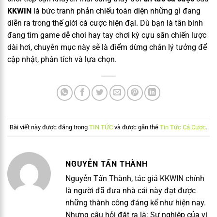
KKWIN
là bức tranh phản chiếu toàn diện những gì đang
diễn ra trong thế giới cá cược hiện đại. Dù bạn là tân binh
đang tìm game dễ chơi hay tay chơi kỳ cựu săn chiến lược
dài hơi, chuyên mục này sẽ là điểm dừng chân lý tưởng để
cập nhật, phân tích và lựa chọn.
Bài viết này được đăng trong
TIN TỨC
và được gắn thẻ
Tin Tức Cá Cược
.
NGUYỄN TẤN THÀNH
Nguyễn Tấn Thành, tác giả KKWIN chính
là người đã đưa nhà cái này đạt được
những thành công đáng kể như hiện nay.
Nhưng câu hỏi đặt ra là: Sự nghiệp của vị