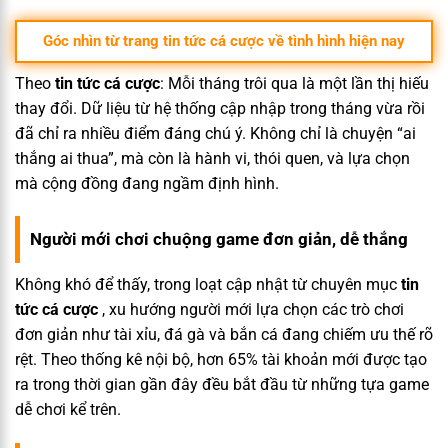
Góc nhìn từ trang tin tức cá cược về tình hình hiện nay
Theo
tin tức cá cược
: Mỗi tháng trôi qua là một lần thị hiếu
thay đổi. Dữ liệu từ hệ thống cập nhập trong tháng vừa rồi
đã chỉ ra nhiều điểm đáng chú ý. Không chỉ là chuyện “ai
thắng ai thua”, mà còn là hành vi, thói quen, và lựa chọn
mà cộng đồng đang ngầm định hình.
Người mới chơi chuộng game đơn giản, dễ thắng
Không khó để thấy, trong loạt cập nhật từ chuyên mục
tin
tức cá cược
, xu hướng người mới lựa chọn các trò chơi
đơn giản như tài xỉu, đá gà và bắn cá đang chiếm ưu thế rõ
rệt. Theo thống kê nội bộ, hơn 65% tài khoản mới được tạo
ra trong thời gian gần đây đều bắt đầu từ những tựa game
dễ chơi kể trên.