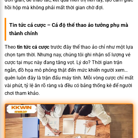
hồi hộp mà không phải mất thời gian chờ đợi.
Tin tức cá cược – Cá độ thể thao ảo tưởng phụ mà
thành chính
Theo
tin tức cá cược
trước đây thể thao ảo chỉ như một lựa
chọn tạm thời. Nhưng nay, chúng tôi ghi nhận số lượng vé
cược tại mục này đang tăng vọt. Lý do? Thời gian trận
ngắn, đồ họa mô phỏng thật đến mức khiến người xem…
quên luôn đây là trận đấu máy tính. Mỗi vòng cược chỉ mất
vài phút, tỷ lệ ăn rõ ràng và đều có bảng thống kê để người
chơi tham khảo.