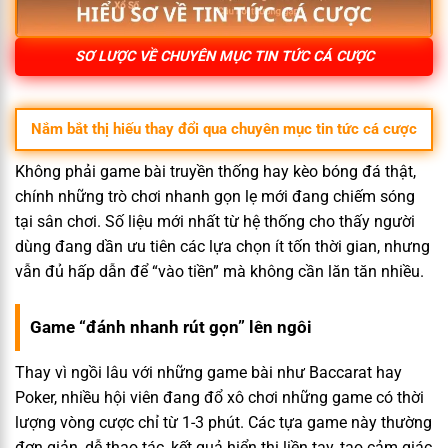
SƠ LƯỢC VỀ CHUYÊN MỤC TIN TỨC CÁ CƯỢC
Nắm bắt thị hiếu thay đổi qua chuyên mục tin tức cá cược
Không phải game bài truyền thống hay kèo bóng đá thật,
chính những trò chơi nhanh gọn lẹ mới đang chiếm sóng
tại sân chơi. Số liệu mới nhất từ hệ thống cho thấy người
dùng đang dần ưu tiên các lựa chọn ít tốn thời gian, nhưng
vẫn đủ hấp dẫn để “vào tiền” mà không cần lăn tăn nhiều.
Game “đánh nhanh rút gọn” lên ngôi
Thay vì ngồi lâu với những game bài như Baccarat hay
Poker, nhiều hội viên đang đổ xô chơi những game có thời
lượng vòng cược chỉ từ 1-3 phút. Các tựa game này thường
đơn giản, dễ thao tác, kết quả hiển thị liền tay, tạo cảm giác