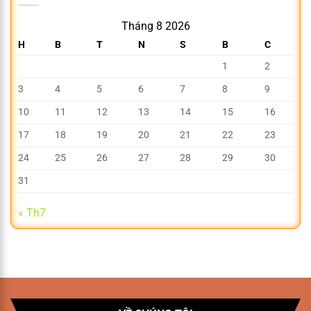
Tháng 8 2026
H
B
T
N
S
B
C
1
2
3
4
5
6
7
8
9
10
11
12
13
14
15
16
17
18
19
20
21
22
23
24
25
26
27
28
29
30
31
« Th7