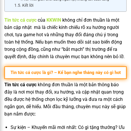
Kết lời
Tin tức cá cược
của
KKWIN
không chỉ đơn thuần là một
bản cập nhật mà là chiếc kính chiếu rõ xu hướng người
chơi, tựa game hot và những thay đổi đáng chú ý trong
toàn hệ thống. Nếu bạn muốn theo dõi sát sao biến động
trong cộng đồng, cũng như “bắt mạch” thị trường để ra
quyết định, đây chính là chuyên mục bạn không nên bỏ lỡ.
Tin tức cá cược là gì? – Kể bạn nghe tháng này có gì hot
Tin tức cá cược
không đơn thuần là một bản thông báo
đây là nơi mọi thay đổi, xu hướng, và cập nhật quan trọng
đều được hệ thống chọn lọc kỹ lưỡng và đưa ra một cách
ngắn gọn, dễ hiểu. Mỗi đầu tháng, chuyên mục này sẽ giúp
bạn nắm được:
Sự kiện – Khuyến mãi mới nhất: Có gì tặng thưởng? Ưu