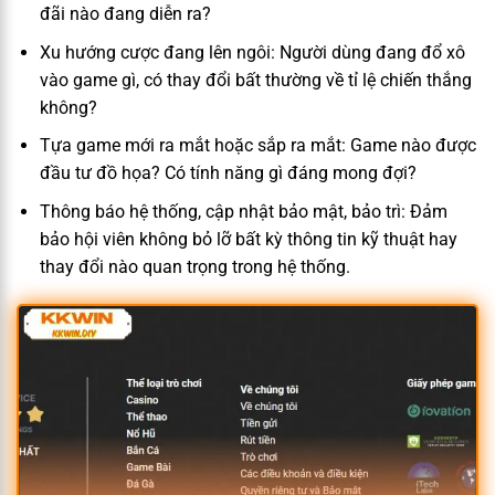
đãi nào đang diễn ra?
Xu hướng cược đang lên ngôi: Người dùng đang đổ xô
vào game gì, có thay đổi bất thường về tỉ lệ chiến thắng
không?
Tựa game mới ra mắt hoặc sắp ra mắt: Game nào được
đầu tư đồ họa? Có tính năng gì đáng mong đợi?
Thông báo hệ thống, cập nhật bảo mật, bảo trì: Đảm
bảo hội viên không bỏ lỡ bất kỳ thông tin kỹ thuật hay
thay đổi nào quan trọng trong hệ thống.