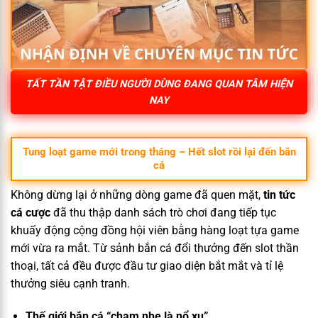
TẤT TẦN TẬT ĐIỀU NGƯỜI DÙNG ĐANG QUAN TÂM HIỆN
NAY
Tung loạt game mới trong tháng – Hết slot rồi lại đến bắn
cá
Không dừng lại ở những dòng game đã quen mặt,
tin tức
cá cược
đã thu thập danh sách trò chơi đang tiếp tục
khuấy động cộng đồng hội viên bằng hàng loạt tựa game
mới vừa ra mắt. Từ sảnh bắn cá đổi thưởng đến slot thần
thoại, tất cả đều được đầu tư giao diện bắt mắt và tỉ lệ
thưởng siêu cạnh tranh.
Thế giới bắn cá “chạm nhẹ là nổ xu”