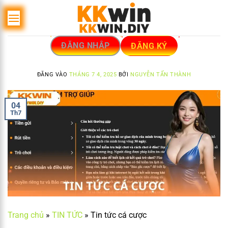
Bỏ
qua
nội
dung
ĐĂNG NHẬP
ĐĂNG KÝ
ĐĂNG VÀO
THÁNG 7 4, 2025
BỞI
NGUYỄN TẤN THÀNH
04
Th7
Trang chủ
»
TIN TỨC
»
Tin tức cá cược