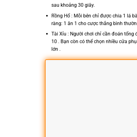
sau khoảng 30 giây.
Rồng Hổ : Mỗi bên chỉ được chia 1 lá bà
ràng: 1 ăn 1 cho cược thắng bình thườ
Tài Xỉu : Người chơi chỉ cần đoán tổng đ
10 . Bạn còn có thể chọn nhiều cửa phụ
lớn .