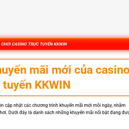
 CHƠI CASINO TRỰC TUYẾN KKWIN
huyến mãi mới của casin
c tuyến KKWIN
ôn cập nhật các chương trình khuyến mãi mới mỗi ngày, nhằm
chơi. Dưới đây là danh sách những khuyến mãi nổi bật đang đư