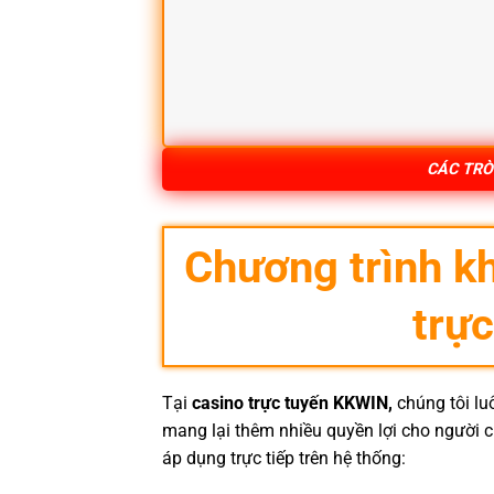
CÁC TRÒ
Chương trình k
trự
Tại
casino trực tuyến KKWIN,
chúng tôi lu
mang lại thêm nhiều quyền lợi cho người 
áp dụng trực tiếp trên hệ thống: