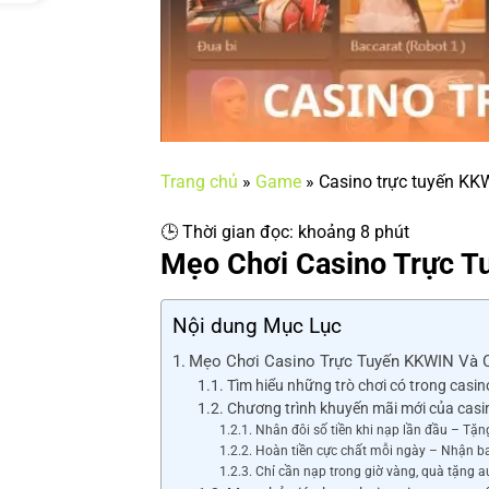
Trang chủ
»
Game
»
Casino trực tuyến KK
🕒 Thời gian đọc: khoảng 8 phút
Mẹo Chơi Casino Trực T
Nội dung Mục Lục
Mẹo Chơi Casino Trực Tuyến KKWIN Và 
Tìm hiểu những trò chơi có trong casi
Chương trình khuyến mãi mới của casi
Nhân đôi số tiền khi nạp lần đầu – Tặn
Hoàn tiền cực chất mỗi ngày – Nhận b
Chỉ cần nạp trong giờ vàng, quà tặng au