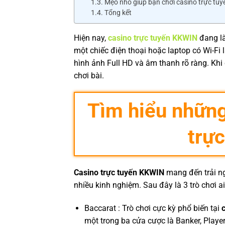
Mẹo nhỏ giúp bạn chơi casino trực tu
Tổng kết
Hiện nay,
casino trực tuyến KKWIN
đang là
một chiếc điện thoại hoặc laptop có Wi-Fi 
hình ảnh Full HD và âm thanh rõ ràng. Khi 
chơi bài.
Tìm hiểu những
trự
Casino trực tuyến KKWIN
mang đến trải ng
nhiều kinh nghiệm. Sau đây là 3 trò chơi ai
Baccarat : Trò chơi cực kỳ phổ biến tại
một trong ba cửa cược là Banker, Player