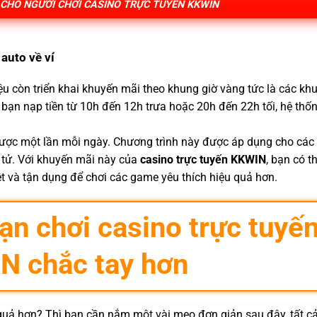
 CHO NGƯỜI CHƠI CASINO TRỰC TUYẾN KKWIN
auto về ví
ệu còn triển khai khuyến mãi theo khung giờ vàng tức là các kh
u bạn nạp tiền từ 10h đến 12h trưa hoặc 20h đến 22h tối, hệ thố
 được một lần mỗi ngày. Chương trình này được áp dụng cho các
 tử. Với khuyến mãi này của
casino trực tuyến KKWIN
, bạn có t
t và tận dụng để chơi các game yêu thích hiệu quả hơn.
ạn chơi casino trực tuyế
N chắc tay hơn
quả hơn? Thì bạn cần nắm một vài mẹo đơn giản sau đây, tất cả