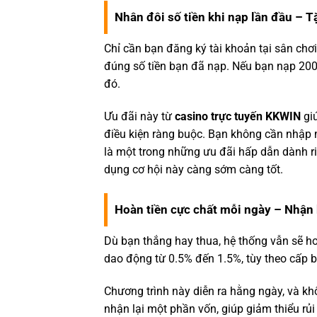
Nhân đôi số tiền khi nạp lần đầu – T
Chỉ cần bạn đăng ký tài khoản tại sân chơ
đúng số tiền bạn đã nạp. Nếu bạn nạp 200
đó.
Ưu đãi này từ
casino trực tuyến KKWIN
giú
điều kiện ràng buộc. Bạn không cần nhập 
là một trong những ưu đãi hấp dẫn dành ri
dụng cơ hội này càng sớm càng tốt.
Hoàn tiền cực chất mỗi ngày – Nhận
Dù bạn thắng hay thua, hệ thống vẫn sẽ h
dao động từ 0.5% đến 1.5%, tùy theo cấp bậ
Chương trình này diễn ra hằng ngày, và kh
nhận lại một phần vốn, giúp giảm thiểu rủi 