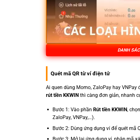
DANH SÁC
Quét mã QR từ ví điện tử
Ai quen dùng Momo, ZaloPay hay VNPay đều
rút tiền KKWIN
thì càng đơn giản, nhanh c
Bước 1: Vào phần
Rút tiền KKWIN
, chọ
ZaloPay, VNPay,…).
Bước 2: Dùng ứng dụng ví để quét mã 
Bước 3: Mở lại ứng dụng ví, nhập mã xác 