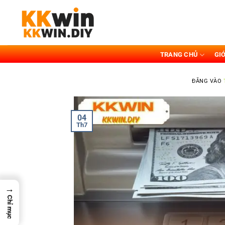
Bỏ
qua
nội
dung
TRANG CHỦ
GIỚ
ĐĂNG VÀO
04
Th7
→
Chỉ mục