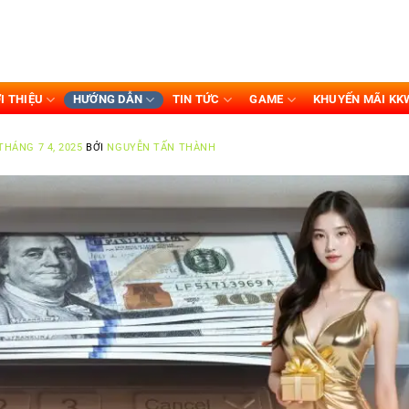
I THIỆU
HƯỚNG DẪN
TIN TỨC
GAME
KHUYẾN MÃI KK
THÁNG 7 4, 2025
BỞI
NGUYỄN TẤN THÀNH