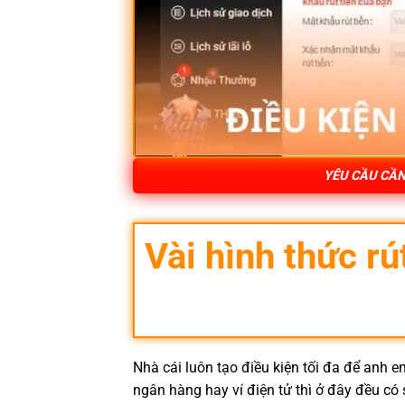
YÊU CẦU CẦN
Vài hình thức r
Nhà cái luôn tạo điều kiện tối đa để anh 
ngân hàng hay ví điện tử thì ở đây đều có s