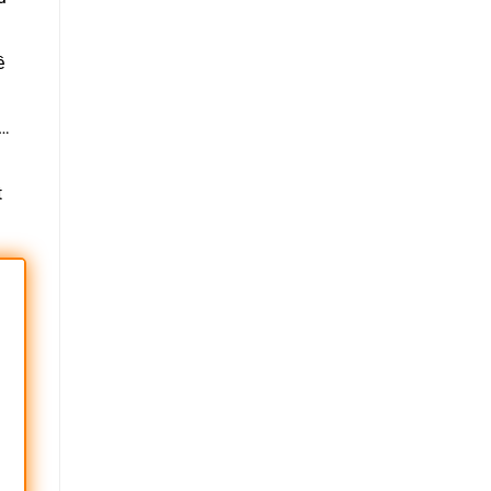
ề
,…
t