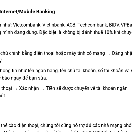
Internet/Mobile Banking
lớn như: Vietcombank, Vietinbank, ACB, Techcombank, BIDV, VPBa
mình đang dùng. Đặc biệt là không bị đánh thuế 10% khi chuy
g chủ chính bằng điện thoại hoặc máy tính có mạng → Đăng nh
ý.
hông tin như tên ngân hàng, tên chủ tài khoản, số tài khoản và 
sẽ báo ngay để bạn sửa.
 thoại → Xác nhận → Tiền sẽ được chuyển về tài khoản ngân
út.
 thẻ cào điện thoại, chúng tôi cũng hỗ trợ đủ các nhà mạng phổ