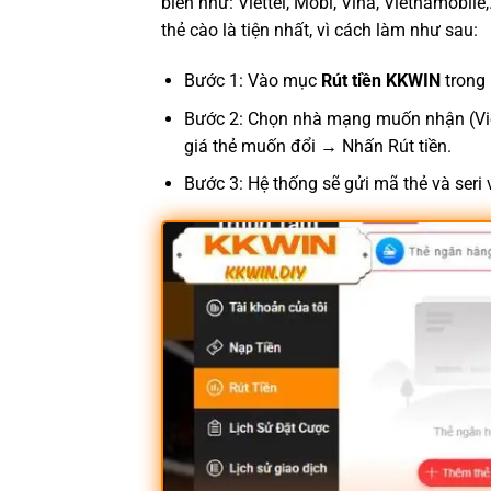
biến như: Viettel, Mobi, Vina, Vietnamobil
thẻ cào là tiện nhất, vì cách làm như sau:
Bước 1: Vào mục
Rút tiền KKWIN
trong
Bước 2: Chọn nhà mạng muốn nhận (Viet
giá thẻ muốn đổi → Nhấn Rút tiền.
Bước 3: Hệ thống sẽ gửi mã thẻ và seri