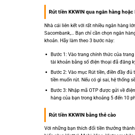
Rút tiền KKWIN qua ngân hàng hoặc 
Nhà cái liên kết với rất nhiều ngân hàng 
Sacombank,… Bạn chỉ cần chọn ngân hàng 
khoản. Hãy làm theo 3 bước này:
Bước 1: Vào trang chính thức của tran
tài khoản bằng số điện thoại đã đăng k
Bước 2: Vào mục Rút tiền, điền đầy đủ t
tiền muốn rút. Nếu có gì sai, hệ thống 
Bước 3: Nhập mã OTP được gửi về điện
hàng của bạn trong khoảng 5 đến 10 ph
Rút tiền KKWIN bằng thẻ cào
Với những bạn thích đổi tiền thưởng thành