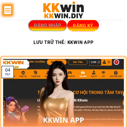
Bỏ
qua
nội
dung
ĐĂNG NHẬP
ĐĂNG KÝ
LƯU TRỮ THẺ:
KKWIN APP
04
Th7