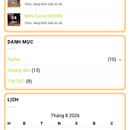
lừa
Th7
Chức năng bình luận bị tắt
ở
đảo
Kinh
KKWIN?
nghiệm
Mini Game KKWIN
04
cá
Th7
Chức năng bình luận bị tắt
ở
cược
Mini
KKWIN
Game
KKWIN
DANH MỤC
Game
(10)
Hướng dẫn
(13)
TIN TỨC
(9)
LỊCH
Tháng 8 2026
H
B
T
N
S
B
C