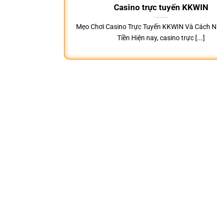
Casino trực tuyến KKWIN
Mẹo Chơi Casino Trực Tuyến KKWIN Và Cách 
Tiền Hiện nay, casino trực [...]