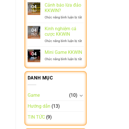
có
Cảnh báo lừa đảo
04
uy
KKWIN?
Th7
tín
Chức năng bình luận bị tắt
ở
không?
Cảnh
báo
Kinh nghiệm cá
04
lừa
cược KKWIN
Th7
đảo
Chức năng bình luận bị tắt
ở
KKWIN?
Kinh
nghiệm
Mini Game KKWIN
04
cá
Th7
Chức năng bình luận bị tắt
ở
cược
Mini
KKWIN
Game
KKWIN
DANH MỤC
Game
(10)
Hướng dẫn
(13)
TIN TỨC
(9)