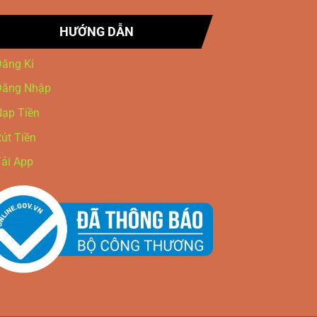
HƯỚNG DẪN
ăng Kí
Đăng Nhập
Nạp Tiền
út Tiền
ải App