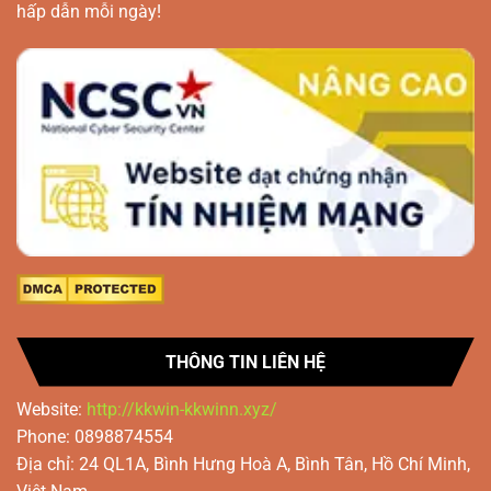
hấp dẫn mỗi ngày!
THÔNG TIN LIÊN HỆ
Website:
http://kkwin-kkwinn.xyz/
Phone: 0898874554
Địa chỉ: 24 QL1A, Bình Hưng Hoà A, Bình Tân, Hồ Chí Minh,