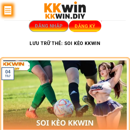
Bỏ
qua
nội
dung
ĐĂNG NHẬP
ĐĂNG KÝ
LƯU TRỮ THẺ:
SOI KÈO KKWIN
04
Th7