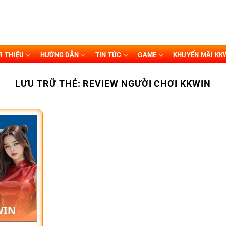
I THIỆU
HƯỚNG DẪN
TIN TỨC
GAME
KHUYẾN MÃI KK
LƯU TRỮ THẺ:
REVIEW NGƯỜI CHƠI KKWIN