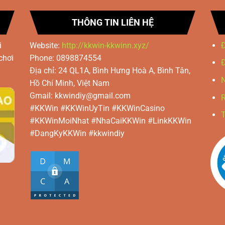
THÔNG TIN LIÊN HỆ
i
Website:
http://kkwin-kkwinn.xyz/
Đ
chơi
Phone: 0898874554
Địa chỉ: 24 QL1A, Bình Hưng Hoà A, Bình Tân,
Hồ Chí Minh, Việt Nam
Gmail:
kkwindiy@gmail.com
R
#KKWin #KKWinUyTin #KKWinCasino
T
#KKWinMoiNhat #NhaCaiKKWin #LinkKKWin
#DangKyKKWin #kkwindiy