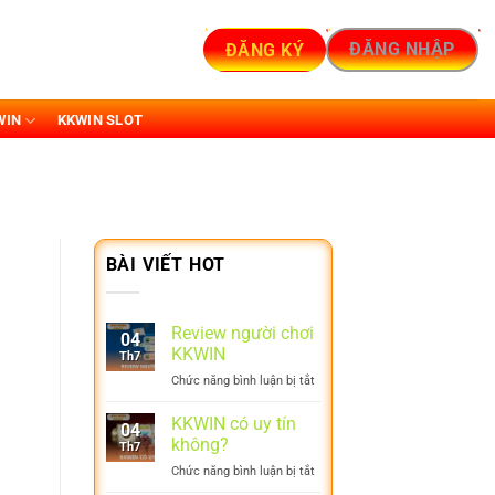
ĐĂNG NHẬP
ĐĂNG KÝ
WIN
KKWIN SLOT
BÀI VIẾT HOT
Review người chơi
04
KKWIN
Th7
Chức năng bình luận bị tắt
ở
Review
người
KKWIN có uy tín
04
chơi
không?
Th7
KKWIN
Chức năng bình luận bị tắt
ở
KKWIN