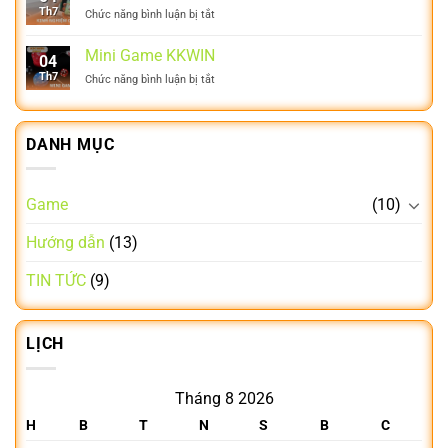
lừa
Th7
Chức năng bình luận bị tắt
ở
đảo
Kinh
KKWIN?
nghiệm
Mini Game KKWIN
04
cá
Th7
Chức năng bình luận bị tắt
ở
cược
Mini
KKWIN
Game
KKWIN
DANH MỤC
Game
(10)
Hướng dẫn
(13)
TIN TỨC
(9)
LỊCH
Tháng 8 2026
H
B
T
N
S
B
C