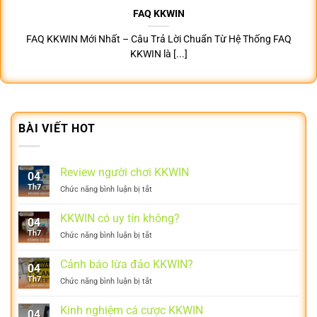
FAQ KKWIN
FAQ KKWIN Mới Nhất – Câu Trả Lời Chuẩn Từ Hệ Thống FAQ
KKWIN là [...]
BÀI VIẾT HOT
Review người chơi KKWIN
04
Th7
Chức năng bình luận bị tắt
ở
Review
người
KKWIN có uy tín không?
04
chơi
Th7
Chức năng bình luận bị tắt
ở
KKWIN
KKWIN
có
Cảnh báo lừa đảo KKWIN?
04
uy
Th7
Chức năng bình luận bị tắt
ở
tín
Cảnh
không?
báo
Kinh nghiệm cá cược KKWIN
04