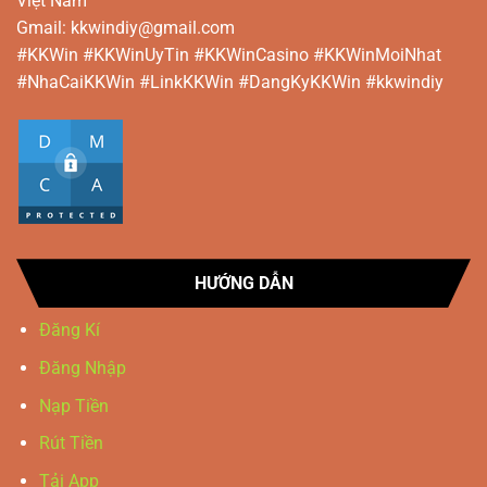
Việt Nam
Gmail:
kkwindiy@gmail.com
#KKWin #KKWinUyTin #KKWinCasino #KKWinMoiNhat
#NhaCaiKKWin #LinkKKWin #DangKyKKWin #kkwindiy
HƯỚNG DẪN
Đăng Kí
Đăng Nhập
Nạp Tiền
Rút Tiền
Tải App